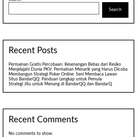
Search
Recent Posts
Permainan Gratis Percobaan: Kesenangan Bebas dari Resiko
Menjelajahi Dunia PKV: Permainan Menarik yang Harus Dicoba
Membangun Strategi Poker Online: Seni Membaca Lawan
Situs BandarQQ: Panduan Lengkap untuk Pemula
Strategi Jitu untuk Menang di BandarQQ dan BandarQ
Recent Comments
No comments to show.