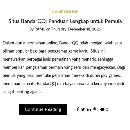
GAME ONLINE
Situs BandarQQ: Panduan Lengkap untuk Pemula
By
RAf4L
on
Thursday, December 18, 2025
Dalam dunia permainan online, BandarQQ telah menjadi salah satu
pilihan populer bagi para penggemar game kartu. Situs ini
menawarkan berbagai jenis permainan yang menarik, sehingga
memberikan pengalaman bermain yang seru dan mengasyikkan. Bagi
pemula yang baru memulai perjalanan mereka di dunia pkv games,
memahami apa itu BandarQQ dan bagaimana cara kerjanya menjadi
sangat penting agar …
Continue Reading
0