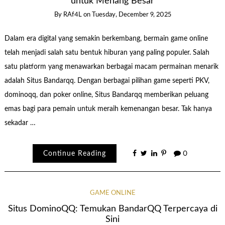
untuk Menang Besar
By
RAf4L
on
Tuesday, December 9, 2025
Dalam era digital yang semakin berkembang, bermain game online
telah menjadi salah satu bentuk hiburan yang paling populer. Salah
satu platform yang menawarkan berbagai macam permainan menarik
adalah Situs Bandarqq. Dengan berbagai pilihan game seperti PKV,
dominoqq, dan poker online, Situs Bandarqq memberikan peluang
emas bagi para pemain untuk meraih kemenangan besar. Tak hanya
sekadar …
Continue Reading
0
GAME ONLINE
Situs DominoQQ: Temukan BandarQQ Terpercaya di
Sini