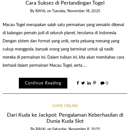
Cara Sukses di Pertandingan Togel
By
RAf4L
on
Tuesday, November 18, 2025
Macau Togel merupakan salah satu permainan yang semakin dikenal
di kalangan pemain judi di seluruh planet, terutama di Indonesia.
Dengan sistem dan format yang unik, serta peluang menang yang
cukup menggoda, banyak orang yang berminat untuk uji nasib
mereka di permainan ini. Dalam tulisan ini, kita akan membahas cara
berhasil dalam permainan Macau Togel, serta …
Continue Reading
0
GAME ONLINE
Dari Kuda ke Jackpot: Pengalaman Keberhasilan di
Dunia Kuda Slot
By
RAf4L
on
Saturday, November 8, 2025