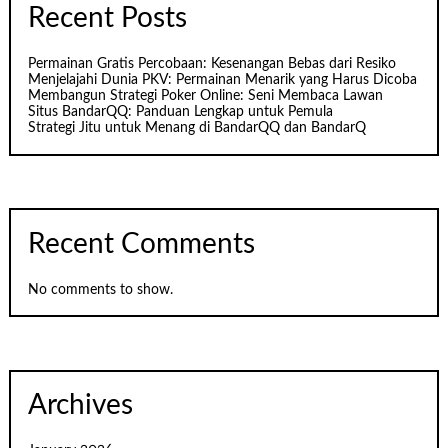
Recent Posts
Permainan Gratis Percobaan: Kesenangan Bebas dari Resiko
Menjelajahi Dunia PKV: Permainan Menarik yang Harus Dicoba
Membangun Strategi Poker Online: Seni Membaca Lawan
Situs BandarQQ: Panduan Lengkap untuk Pemula
Strategi Jitu untuk Menang di BandarQQ dan BandarQ
Recent Comments
No comments to show.
Archives