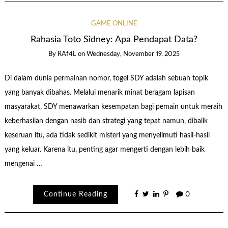
GAME ONLINE
Rahasia Toto Sidney: Apa Pendapat Data?
By
RAf4L
on
Wednesday, November 19, 2025
Di dalam dunia permainan nomor, togel SDY adalah sebuah topik
yang banyak dibahas. Melalui menarik minat beragam lapisan
masyarakat, SDY menawarkan kesempatan bagi pemain untuk meraih
keberhasilan dengan nasib dan strategi yang tepat namun, dibalik
keseruan itu, ada tidak sedikit misteri yang menyelimuti hasil-hasil
yang keluar. Karena itu, penting agar mengerti dengan lebih baik
mengenai …
Continue Reading
0