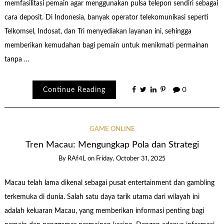
memfasilitasi pemain agar menggunakan pulsa telepon sendiri sebagai
cara deposit. Di Indonesia, banyak operator telekomunikasi seperti
Telkomsel, Indosat, dan Tri menyediakan layanan ini, sehingga
memberikan kemudahan bagi pemain untuk menikmati permainan
tanpa …
Continue Reading
0
GAME ONLINE
Tren Macau: Mengungkap Pola dan Strategi
By
RAf4L
on
Friday, October 31, 2025
Macau telah lama dikenal sebagai pusat entertainment dan gambling
terkemuka di dunia. Salah satu daya tarik utama dari wilayah ini
adalah keluaran Macau, yang memberikan informasi penting bagi