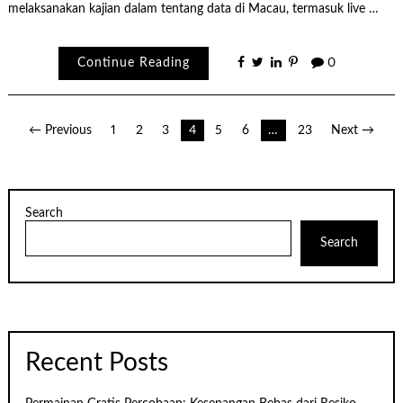
melaksanakan kajian dalam tentang data di Macau, termasuk live …
Continue Reading
0
Posts
← Previous
1
2
3
4
5
6
…
23
Next →
pagination
Search
Search
Recent Posts