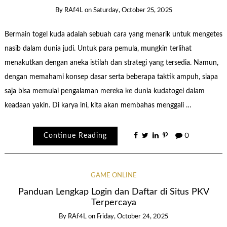
By
RAf4L
on
Saturday, October 25, 2025
Bermain togel kuda adalah sebuah cara yang menarik untuk mengetes
nasib dalam dunia judi. Untuk para pemula, mungkin terlihat
menakutkan dengan aneka istilah dan strategi yang tersedia. Namun,
dengan memahami konsep dasar serta beberapa taktik ampuh, siapa
saja bisa memulai pengalaman mereka ke dunia kudatogel dalam
keadaan yakin. Di karya ini, kita akan membahas menggali …
Continue Reading
0
GAME ONLINE
Panduan Lengkap Login dan Daftar di Situs PKV
Terpercaya
By
RAf4L
on
Friday, October 24, 2025