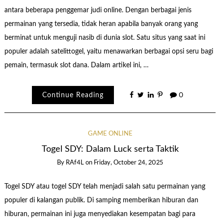
antara beberapa penggemar judi online. Dengan berbagai jenis
permainan yang tersedia, tidak heran apabila banyak orang yang
berminat untuk menguji nasib di dunia slot. Satu situs yang saat ini
populer adalah satelittogel, yaitu menawarkan berbagai opsi seru bagi
pemain, termasuk slot dana. Dalam artikel ini, …
Continue Reading
0
GAME ONLINE
Togel SDY: Dalam Luck serta Taktik
By
RAf4L
on
Friday, October 24, 2025
Togel SDY atau togel SDY telah menjadi salah satu permainan yang
populer di kalangan publik. Di samping memberikan hiburan dan
hiburan, permainan ini juga menyediakan kesempatan bagi para