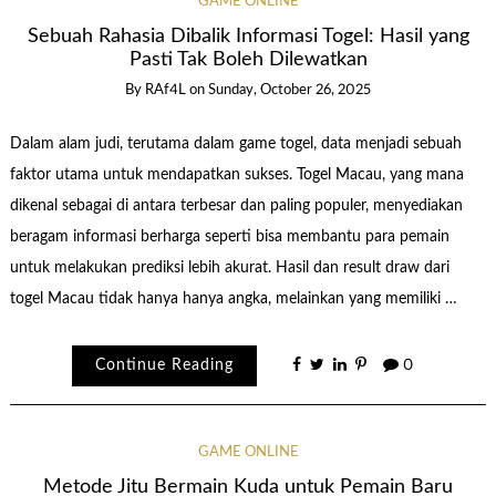
GAME ONLINE
Sebuah Rahasia Dibalik Informasi Togel: Hasil yang
Pasti Tak Boleh Dilewatkan
By
RAf4L
on
Sunday, October 26, 2025
Dalam alam judi, terutama dalam game togel, data menjadi sebuah
faktor utama untuk mendapatkan sukses. Togel Macau, yang mana
dikenal sebagai di antara terbesar dan paling populer, menyediakan
beragam informasi berharga seperti bisa membantu para pemain
untuk melakukan prediksi lebih akurat. Hasil dan result draw dari
togel Macau tidak hanya hanya angka, melainkan yang memiliki …
Continue Reading
0
GAME ONLINE
Metode Jitu Bermain Kuda untuk Pemain Baru