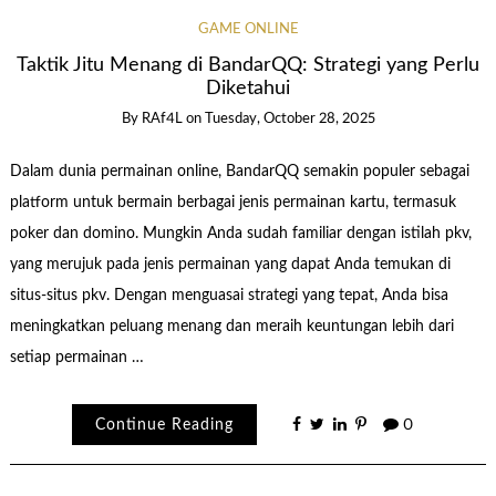
GAME ONLINE
Taktik Jitu Menang di BandarQQ: Strategi yang Perlu
Diketahui
By
RAf4L
on
Tuesday, October 28, 2025
Dalam dunia permainan online, BandarQQ semakin populer sebagai
platform untuk bermain berbagai jenis permainan kartu, termasuk
poker dan domino. Mungkin Anda sudah familiar dengan istilah pkv,
yang merujuk pada jenis permainan yang dapat Anda temukan di
situs-situs pkv. Dengan menguasai strategi yang tepat, Anda bisa
meningkatkan peluang menang dan meraih keuntungan lebih dari
setiap permainan …
Continue Reading
0