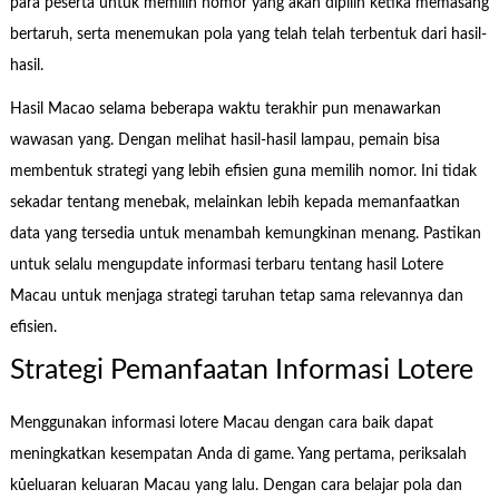
para peserta untuk memilih nomor yang akan dipilih ketika memasang
bertaruh, serta menemukan pola yang telah telah terbentuk dari hasil-
hasil.
Hasil Macao selama beberapa waktu terakhir pun menawarkan
wawasan yang. Dengan melihat hasil-hasil lampau, pemain bisa
membentuk strategi yang lebih efisien guna memilih nomor. Ini tidak
sekadar tentang menebak, melainkan lebih kepada memanfaatkan
data yang tersedia untuk menambah kemungkinan menang. Pastikan
untuk selalu mengupdate informasi terbaru tentang hasil Lotere
Macau untuk menjaga strategi taruhan tetap sama relevannya dan
efisien.
Strategi Pemanfaatan Informasi Lotere
Menggunakan informasi lotere Macau dengan cara baik dapat
meningkatkan kesempatan Anda di game. Yang pertama, periksalah
kůeluaran keluaran Macau yang lalu. Dengan cara belajar pola dan