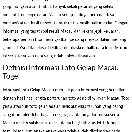
yang mungkin akan timbul. Banyak sekali petaruh yang selalu
menantikan pengeluaran Macau setiap harinya, berharap bisa
memanfaatkan hasil tersebut untuk untuk nasib baik mereka. Dengan
informasi yang tepat soal result Macau dan rekam jejak keluaran,
beberapa pemain bisa meningkatkan peluang mereka dalam menang
game ini. Ayo kita telusuri lebih jauh rahasia di balik data lotto Macau
ini serta temukan data yang tidak boleh dilewatkan.
Definisi Informasi Toto Gelap Macau
Togel
Informasi Toto Gelap Macau merujuk pada informasi yang berkaitan
dengan hasil hasil angka pertaruhan toto gelap di wilayah Macau. Toto
gelap ataupun toto gelap adalah jenis aktivitas taruhan yang paling
sangat populer di berbagai n negara, diantaranya Indonesia serta
Macau adalah salah satu lokasi utama bagi aktivitas ini. Informasi
togel ini meliputi angka-angka yang telah sudah dikeluarkan pada