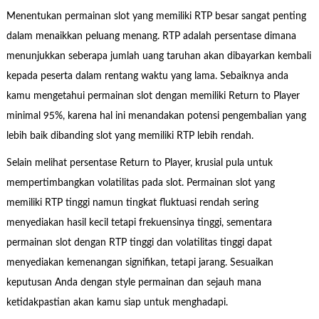
Menentukan permainan slot yang memiliki RTP besar sangat penting
dalam menaikkan peluang menang. RTP adalah persentase dimana
menunjukkan seberapa jumlah uang taruhan akan dibayarkan kembali
kepada peserta dalam rentang waktu yang lama. Sebaiknya anda
kamu mengetahui permainan slot dengan memiliki Return to Player
minimal 95%, karena hal ini menandakan potensi pengembalian yang
lebih baik dibanding slot yang memiliki RTP lebih rendah.
Selain melihat persentase Return to Player, krusial pula untuk
mempertimbangkan volatilitas pada slot. Permainan slot yang
memiliki RTP tinggi namun tingkat fluktuasi rendah sering
menyediakan hasil kecil tetapi frekuensinya tinggi, sementara
permainan slot dengan RTP tinggi dan volatilitas tinggi dapat
menyediakan kemenangan signifikan, tetapi jarang. Sesuaikan
keputusan Anda dengan style permainan dan sejauh mana
ketidakpastian akan kamu siap untuk menghadapi.