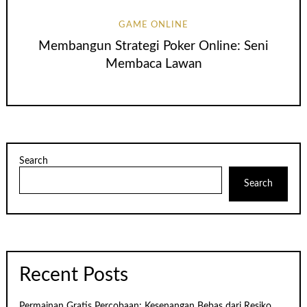
GAME ONLINE
Membangun Strategi Poker Online: Seni
Membaca Lawan
Search
Search
Recent Posts
Permainan Gratis Percobaan: Kesenangan Bebas dari Resiko