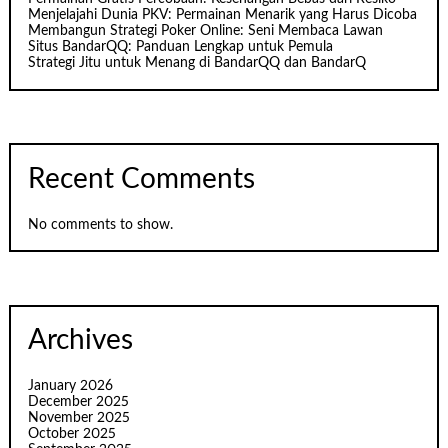
Menjelajahi Dunia PKV: Permainan Menarik yang Harus Dicoba
Membangun Strategi Poker Online: Seni Membaca Lawan
Situs BandarQQ: Panduan Lengkap untuk Pemula
Strategi Jitu untuk Menang di BandarQQ dan BandarQ
Recent Comments
No comments to show.
Archives
January 2026
December 2025
November 2025
October 2025