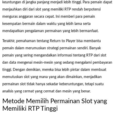
keuntungan di jangka panjang menjadi lebih tinggi. Para pemain dapat
menjauhkan diri dari slot yang memiliki RTP rendah berpotensi
menguras anggaran secara cepat. Ini memberi para pemain
kesempatan bermain dalam waktu yang lebih lama serta
mendapatkan pengalaman permainan yang lebih bermanfaat.
Terakhir, pemahaman tentang Return to Player bisa membantu
pemain dalam merumuskan strategi permainan sendiri. Banyak
pemain yang sering mengandalkan informasi tentang RTP dari slot
dan data mengenai mesin-mesin yang sedang mengalami pembayaran
tinggi. Dengan demikian, mereka bisa lebih pintar dalam membuat
memutuskan slot yang mana yang akan dimainkan, menjadikan
permainan slot tidak hanya sekadar keberuntungan, tetapi suatu
analisis yang cermat yang cermat dan mesin yang benar.
Metode Memilih Permainan Slot yang
Memiliki RTP Tinggi