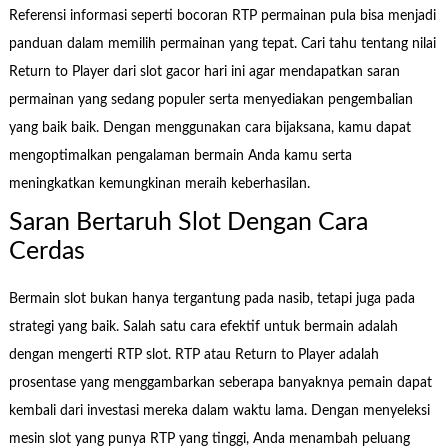
Referensi informasi seperti bocoran RTP permainan pula bisa menjadi
panduan dalam memilih permainan yang tepat. Cari tahu tentang nilai
Return to Player dari slot gacor hari ini agar mendapatkan saran
permainan yang sedang populer serta menyediakan pengembalian
yang baik baik. Dengan menggunakan cara bijaksana, kamu dapat
mengoptimalkan pengalaman bermain Anda kamu serta
meningkatkan kemungkinan meraih keberhasilan.
Saran Bertaruh Slot Dengan Cara
Cerdas
Bermain slot bukan hanya tergantung pada nasib, tetapi juga pada
strategi yang baik. Salah satu cara efektif untuk bermain adalah
dengan mengerti RTP slot. RTP atau Return to Player adalah
prosentase yang menggambarkan seberapa banyaknya pemain dapat
kembali dari investasi mereka dalam waktu lama. Dengan menyeleksi
mesin slot yang punya RTP yang tinggi, Anda menambah peluang