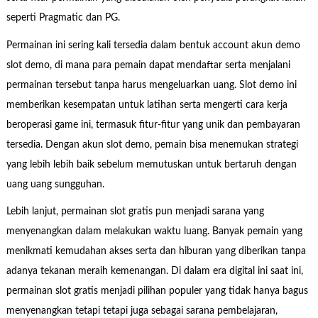
seperti Pragmatic dan PG.
Permainan ini sering kali tersedia dalam bentuk account akun demo
slot demo, di mana para pemain dapat mendaftar serta menjalani
permainan tersebut tanpa harus mengeluarkan uang. Slot demo ini
memberikan kesempatan untuk latihan serta mengerti cara kerja
beroperasi game ini, termasuk fitur-fitur yang unik dan pembayaran
tersedia. Dengan akun slot demo, pemain bisa menemukan strategi
yang lebih lebih baik sebelum memutuskan untuk bertaruh dengan
uang uang sungguhan.
Lebih lanjut, permainan slot gratis pun menjadi sarana yang
menyenangkan dalam melakukan waktu luang. Banyak pemain yang
menikmati kemudahan akses serta dan hiburan yang diberikan tanpa
adanya tekanan meraih kemenangan. Di dalam era digital ini saat ini,
permainan slot gratis menjadi pilihan populer yang tidak hanya bagus
menyenangkan tetapi tetapi juga sebagai sarana pembelajaran,