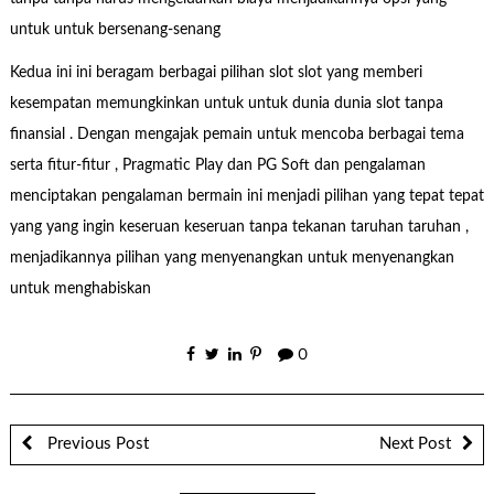
untuk untuk bersenang-senang
Kedua ini ini beragam berbagai pilihan slot slot yang memberi
kesempatan memungkinkan untuk untuk dunia dunia slot tanpa
finansial . Dengan mengajak pemain untuk mencoba berbagai tema
serta fitur-fitur , Pragmatic Play dan PG Soft dan pengalaman
menciptakan pengalaman bermain ini menjadi pilihan yang tepat tepat
yang yang ingin keseruan keseruan tanpa tekanan taruhan taruhan ,
menjadikannya pilihan yang menyenangkan untuk menyenangkan
untuk menghabiskan
0
Previous Post
Next Post