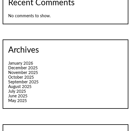
Recent Comments
No comments to show.
Archives
January 2026
December 2025
November 2025
October 2025
September 2025
August 2025
July 2025
June 2025
May 2025