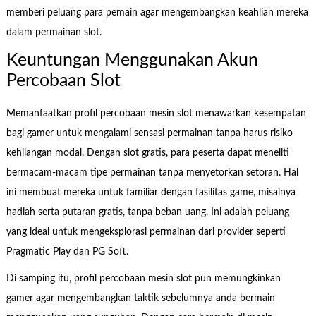
memberi peluang para pemain agar mengembangkan keahlian mereka
dalam permainan slot.
Keuntungan Menggunakan Akun
Percobaan Slot
Memanfaatkan profil percobaan mesin slot menawarkan kesempatan
bagi gamer untuk mengalami sensasi permainan tanpa harus risiko
kehilangan modal. Dengan slot gratis, para peserta dapat meneliti
bermacam-macam tipe permainan tanpa menyetorkan setoran. Hal
ini membuat mereka untuk familiar dengan fasilitas game, misalnya
hadiah serta putaran gratis, tanpa beban uang. Ini adalah peluang
yang ideal untuk mengeksplorasi permainan dari provider seperti
Pragmatic Play dan PG Soft.
Di samping itu, profil percobaan mesin slot pun memungkinkan
gamer agar mengembangkan taktik sebelumnya anda bermain