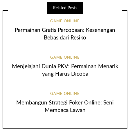
Related Posts
GAME ONLINE
Permainan Gratis Percobaan: Kesenangan
Bebas dari Resiko
GAME ONLINE
Menjelajahi Dunia PKV: Permainan Menarik
yang Harus Dicoba
GAME ONLINE
Membangun Strategi Poker Online: Seni
Membaca Lawan