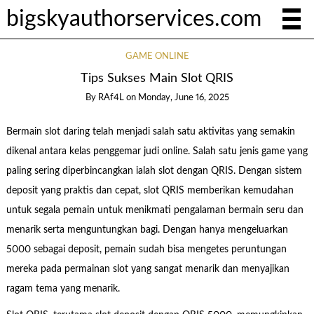
bigskyauthorservices.com
GAME ONLINE
Tips Sukses Main Slot QRIS
By
RAf4L
on
Monday, June 16, 2025
Bermain slot daring telah menjadi salah satu aktivitas yang semakin
dikenal antara kelas penggemar judi online. Salah satu jenis game yang
paling sering diperbincangkan ialah slot dengan QRIS. Dengan sistem
deposit yang praktis dan cepat, slot QRIS memberikan kemudahan
untuk segala pemain untuk menikmati pengalaman bermain seru dan
menarik serta menguntungkan bagi. Dengan hanya mengeluarkan
5000 sebagai deposit, pemain sudah bisa mengetes peruntungan
mereka pada permainan slot yang sangat menarik dan menyajikan
ragam tema yang menarik.