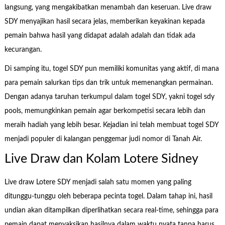
langsung, yang mengakibatkan menambah dan keseruan. Live draw
SDY menyajikan hasil secara jelas, memberikan keyakinan kepada
pemain bahwa hasil yang didapat adalah adalah dan tidak ada
kecurangan.
Di samping itu, togel SDY pun memiliki komunitas yang aktif, di mana
para pemain salurkan tips dan trik untuk memenangkan permainan.
Dengan adanya taruhan terkumpul dalam togel SDY, yakni togel sdy
pools, memungkinkan pemain agar berkompetisi secara lebih dan
meraih hadiah yang lebih besar. Kejadian ini telah membuat togel SDY
menjadi populer di kalangan penggemar judi nomor di Tanah Air.
Live Draw dan Kolam Lotere Sidney
Live draw Lotere SDY menjadi salah satu momen yang paling
ditunggu-tunggu oleh beberapa pecinta togel. Dalam tahap ini, hasil
undian akan ditampilkan diperlihatkan secara real-time, sehingga para
pemain dapat menyaksikan hasilnya dalam waktu nyata tanpa harus