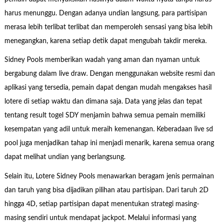
harus menunggu. Dengan adanya undian langsung, para partisipan
merasa lebih terlibat terlibat dan memperoleh sensasi yang bisa lebih
menegangkan, karena setiap detik dapat mengubah takdir mereka.
Sidney Pools memberikan wadah yang aman dan nyaman untuk
bergabung dalam live draw. Dengan menggunakan website resmi dan
aplikasi yang tersedia, pemain dapat dengan mudah mengakses hasil
lotere di setiap waktu dan dimana saja. Data yang jelas dan tepat
tentang result togel SDY menjamin bahwa semua pemain memiliki
kesempatan yang adil untuk meraih kemenangan. Keberadaan live sd
pool juga menjadikan tahap ini menjadi menarik, karena semua orang
dapat melihat undian yang berlangsung.
Selain itu, Lotere Sidney Pools menawarkan beragam jenis permainan
dan taruh yang bisa dijadikan pilihan atau partisipan. Dari taruh 2D
hingga 4D, setiap partisipan dapat menentukan strategi masing-
masing sendiri untuk mendapat jackpot. Melalui informasi yang