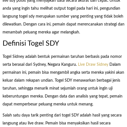
live sdy pools yang menyajikan data secara akurat dan cepat. Untuk
anda yang ingin tahu melihat output togel pada hari ini, pengundian
langsung togel sdy merupakan sumber yang penting yang tidak boleh
dilewatkan. Dengan cara ini, pemain dapat merencanakan strategi dan
menambah peluang mereka agar melangkah.
Definisi Togel SDY
Togel Sidney adalah bentuk permainan taruhan berbasis pada nomor
serta berasal dari Sydney, Negara Kanguru.
Live Draw Sidney
Dalam
permainan ini, pemain bisa mengambil angka serta mereka yakini akan
keluar dalam rekapan undian. Togel SDY menawarkan berbagai jenis
taruhan, sehingga menarik minat sejumlah orang untuk ingin uji
keberuntungan mereka. Dengan data dan analisis yang tepat, pemain
dapat memperbesar peluang mereka untuk menang.
Salah satu daya tarik penting dari togel SDY adalah hasil yang secara
langsung atau live draw. Pemain bisa menyaksikan hasil secara