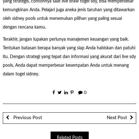
yang strategis, contohnya saat live draw togel sdy, bisa memperbesar
kemungkinan Anda. Pelajari juga aneka jenis taruhan yang ditawarkan
oleh sidney pools untuk menemukan pilihan yang paling sesuai
dengan rencana kamu.
Terakhir, jangan lupakan perlunya manajemen keuangan yang baik.
Tentukan batasan berapa banyak yang siap Anda habiskan dan patuhi
itu. Dengan strategi yang tepat dan informasi yang akurat dari live sdy
pools, Anda dapat memperbesar kesempatan Anda untuk menang
dalam togel sidney.
0
Previous Post
Next Post
Related Posts