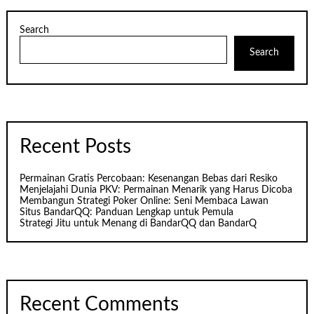
Search
Search
Recent Posts
Permainan Gratis Percobaan: Kesenangan Bebas dari Resiko
Menjelajahi Dunia PKV: Permainan Menarik yang Harus Dicoba
Membangun Strategi Poker Online: Seni Membaca Lawan
Situs BandarQQ: Panduan Lengkap untuk Pemula
Strategi Jitu untuk Menang di BandarQQ dan BandarQ
Recent Comments