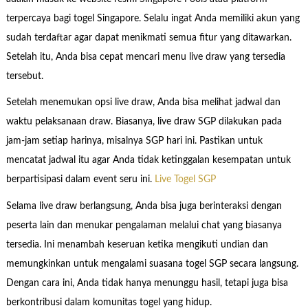
terpercaya bagi togel Singapore. Selalu ingat Anda memiliki akun yang
sudah terdaftar agar dapat menikmati semua fitur yang ditawarkan.
Setelah itu, Anda bisa cepat mencari menu live draw yang tersedia
tersebut.
Setelah menemukan opsi live draw, Anda bisa melihat jadwal dan
waktu pelaksanaan draw. Biasanya, live draw SGP dilakukan pada
jam-jam setiap harinya, misalnya SGP hari ini. Pastikan untuk
mencatat jadwal itu agar Anda tidak ketinggalan kesempatan untuk
berpartisipasi dalam event seru ini.
Live Togel SGP
Selama live draw berlangsung, Anda bisa juga berinteraksi dengan
peserta lain dan menukar pengalaman melalui chat yang biasanya
tersedia. Ini menambah keseruan ketika mengikuti undian dan
memungkinkan untuk mengalami suasana togel SGP secara langsung.
Dengan cara ini, Anda tidak hanya menunggu hasil, tetapi juga bisa
berkontribusi dalam komunitas togel yang hidup.