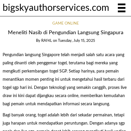
bigskyauthorservices.com
GAME ONLINE
Meneliti Nasib di Pengundian Langsung Singapura
By
RAf4L
on
Tuesday, July 15, 2025
Pengundian langsung Singapore telah menjadi salah satu acara yang
paling dinanti oleh penggemar togel, terutama bagi mereka yang
mengikuti perkembangan togel SGP. Setiap harinya, para pemain
menantikan momen penting ini untuk mengetahui hasil terbaru dari
togel sgp hari ini. Dengan teknologi yang semakin canggih, proses live
draw ini kini dapat dijangkau secara online, memberikan kemudahan
bagi pemain untuk mendapatkan informasi secara langsung.
Bagi banyak orang, togel adalah lebih dari sekadar permainan, tetapi
juga harapan untuk mendapatkan peruntungan. Dengan adanya sgp