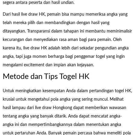
segera antara peserta dan hasil undian.
Dari hasil live draw HK, pemain bisa mampu memeriksa angka yang
telah mereka pilih dan membandingkan dengan hasil yang
ditayangkan. Transparansi dalam tahapan ini membantu meminimalisir
kecurangan dan menyediakan rasa aman bagi para pemain. Oleh
karena itu, live draw HK adalah lebih dari sekadar pengundian angka
angka, tapi juga momen berharga bagi penggemar togel yang ingin
mengalami excitement dan impian akan kejayaan.
Metode dan Tips Togel HK
Untuk meningkatkan kesempatan Anda dalam pertandingan togel HK,
krusial untuk mengetahui pola angka yang sering muncul. Melihat
hasil lampau dari live draw Hongkong dapat memberikan wawasan
tentang angka yang banyak ditarik. Anda dapat mencatat angka-
angka ini dan mempertimbangkannya dalam menentukan angka
untuk pertaruhan Anda. Banyak pemain percaya bahwa meneliti pola