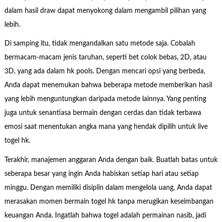
dalam hasil draw dapat menyokong dalam mengambil pilihan yang
lebih.
Di samping itu, tidak mengandalkan satu metode saja. Cobalah
bermacam-macam jenis taruhan, seperti bet colok bebas, 2D, atau
3D, yang ada dalam hk pools. Dengan mencari opsi yang berbeda,
Anda dapat menemukan bahwa beberapa metode memberikan hasil
yang lebih menguntungkan daripada metode lainnya. Yang penting
juga untuk senantiasa bermain dengan cerdas dan tidak terbawa
emosi saat menentukan angka mana yang hendak dipilih untuk live
togel hk.
Terakhir, manajemen anggaran Anda dengan baik. Buatlah batas untuk
seberapa besar yang ingin Anda habiskan setiap hari atau setiap
minggu. Dengan memiliki disiplin dalam mengelola uang, Anda dapat
merasakan momen bermain togel hk tanpa merugikan keseimbangan
keuangan Anda. Ingatlah bahwa togel adalah permainan nasib, jadi