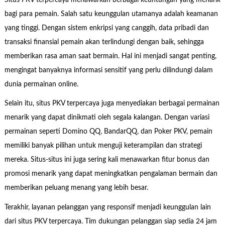
bagi para pemain. Salah satu keunggulan utamanya adalah keamanan
yang tinggi. Dengan sistem enkripsi yang canggih, data pribadi dan
transaksi finansial pemain akan terlindungi dengan baik, sehingga
memberikan rasa aman saat bermain. Hal ini menjadi sangat penting,
mengingat banyaknya informasi sensitif yang perlu dilindungi dalam
dunia permainan online.
Selain itu, situs PKV terpercaya juga menyediakan berbagai permainan
menarik yang dapat dinikmati oleh segala kalangan. Dengan variasi
permainan seperti Domino QQ, BandarQQ, dan Poker PKV, pemain
memiliki banyak pilihan untuk menguji keterampilan dan strategi
mereka. Situs-situs ini juga sering kali menawarkan fitur bonus dan
promosi menarik yang dapat meningkatkan pengalaman bermain dan
memberikan peluang menang yang lebih besar.
Terakhir, layanan pelanggan yang responsif menjadi keunggulan lain
dari situs PKV terpercaya. Tim dukungan pelanggan siap sedia 24 jam