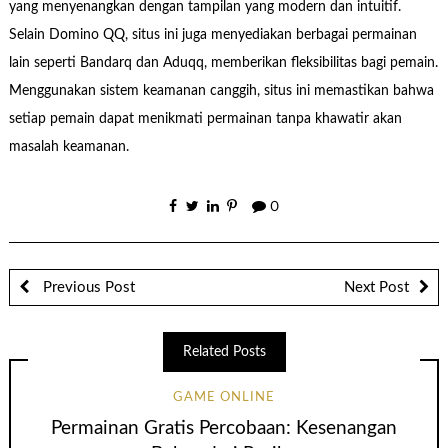
yang menyenangkan dengan tampilan yang modern dan intuitif.
Selain Domino QQ, situs ini juga menyediakan berbagai permainan
lain seperti Bandarq dan Aduqq, memberikan fleksibilitas bagi pemain.
Menggunakan sistem keamanan canggih, situs ini memastikan bahwa
setiap pemain dapat menikmati permainan tanpa khawatir akan
masalah keamanan.
0
Previous Post
Next Post
Related Posts
GAME ONLINE
Permainan Gratis Percobaan: Kesenangan