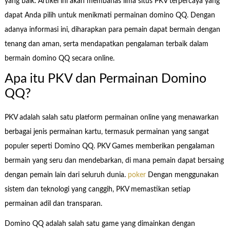
yang baik. Artikel ini akan membahas lima situs PKV terpercaya yang
dapat Anda pilih untuk menikmati permainan domino QQ. Dengan
adanya informasi ini, diharapkan para pemain dapat bermain dengan
tenang dan aman, serta mendapatkan pengalaman terbaik dalam
bermain domino QQ secara online.
Apa itu PKV dan Permainan Domino
QQ?
PKV adalah salah satu platform permainan online yang menawarkan
berbagai jenis permainan kartu, termasuk permainan yang sangat
populer seperti Domino QQ. PKV Games memberikan pengalaman
bermain yang seru dan mendebarkan, di mana pemain dapat bersaing
dengan pemain lain dari seluruh dunia.
poker
Dengan menggunakan
sistem dan teknologi yang canggih, PKV memastikan setiap
permainan adil dan transparan.
Domino QQ adalah salah satu game yang dimainkan dengan