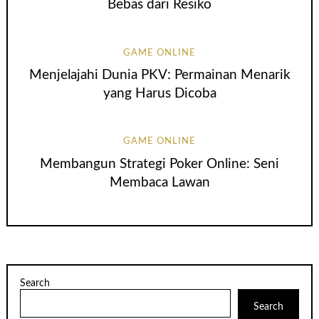
Bebas dari Resiko
GAME ONLINE
Menjelajahi Dunia PKV: Permainan Menarik
yang Harus Dicoba
GAME ONLINE
Membangun Strategi Poker Online: Seni
Membaca Lawan
Search
Search