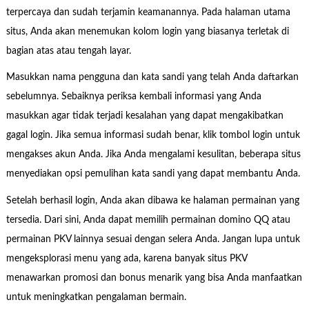
terpercaya dan sudah terjamin keamanannya. Pada halaman utama
situs, Anda akan menemukan kolom login yang biasanya terletak di
bagian atas atau tengah layar.
Masukkan nama pengguna dan kata sandi yang telah Anda daftarkan
sebelumnya. Sebaiknya periksa kembali informasi yang Anda
masukkan agar tidak terjadi kesalahan yang dapat mengakibatkan
gagal login. Jika semua informasi sudah benar, klik tombol login untuk
mengakses akun Anda. Jika Anda mengalami kesulitan, beberapa situs
menyediakan opsi pemulihan kata sandi yang dapat membantu Anda.
Setelah berhasil login, Anda akan dibawa ke halaman permainan yang
tersedia. Dari sini, Anda dapat memilih permainan domino QQ atau
permainan PKV lainnya sesuai dengan selera Anda. Jangan lupa untuk
mengeksplorasi menu yang ada, karena banyak situs PKV
menawarkan promosi dan bonus menarik yang bisa Anda manfaatkan
untuk meningkatkan pengalaman bermain.