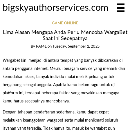
bigskyauthorservices.com
GAME ONLINE
Lima Alasan Mengapa Anda Perlu Mencoba WargaBet
Saat Ini Secepatnya
By
RAf4L
on
Tuesday, September 2, 2025
Wargabet kini menjadi di antara tempat yang banyak dibicarakan di
antara pengguna internet. Melalui beragam service yang menarik dan
kemudahan akses, banyak individu mulai melirik peluang untuk
bergabung sebagai anggota. Apabila kamu belum ragu untuk uji
platform ini, terdapat beberapa faktor yang meyakinkan mengapa
kamu harus secepatnya mencobanya.
Dengan tahapan pendaftaran sederhana, kamu dapat cepat
melakukan keanggotaan wargabet serta mulai menikmati seluruh
layanan yang tersedia. Tidak hanya itu, masuk ke wargabet pun