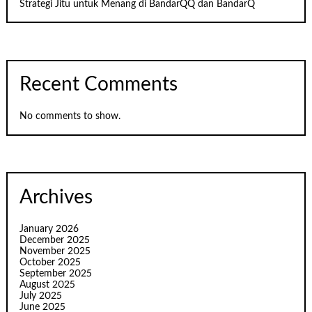
Strategi Jitu untuk Menang di BandarQQ dan BandarQ
Recent Comments
No comments to show.
Archives
January 2026
December 2025
November 2025
October 2025
September 2025
August 2025
July 2025
June 2025