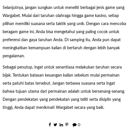
Selanjutnya, jangan sungkan untuk meneliti berbagai jenis game yang
Wargabet. Mulai dari taruhan olahraga hingga game kasino, setiap
pilihan memiliki suasana serta taktik yang unik. Dengan cara mencoba
beragam game ini, Anda bisa mengetahui yang paling cocok untuk
preferensi dan gaya taruhan Anda. Di samping itu, Anda pun dapat
meningkatkan kemampuan kalian di bertaruh dengan lebih banyak
pengalaman.
Sebagai penutup, ingat untuk senantiasa melakukan taruhan secara
bijak. Tentukan batasan keuangan kalian sebelum mulai permainan
serta patuhi batas tersebut. Jangan terbawa suasana serta ingat
bahwa tujuan utama dari permainan adalah untuk bersenang-senang.
Dengan pendekatan yang pendekatan yang teliti serta disiplin yang
tinggi, Anda dapat menikmati Wargabet secara yang baik.
0