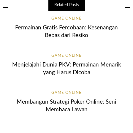
Related Posts
GAME ONLINE
Permainan Gratis Percobaan: Kesenangan
Bebas dari Resiko
GAME ONLINE
Menjelajahi Dunia PKV: Permainan Menarik
yang Harus Dicoba
GAME ONLINE
Membangun Strategi Poker Online: Seni
Membaca Lawan