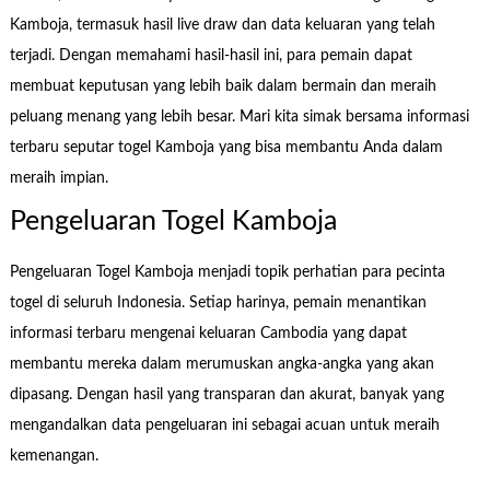
Kamboja, termasuk hasil live draw dan data keluaran yang telah
terjadi. Dengan memahami hasil-hasil ini, para pemain dapat
membuat keputusan yang lebih baik dalam bermain dan meraih
peluang menang yang lebih besar. Mari kita simak bersama informasi
terbaru seputar togel Kamboja yang bisa membantu Anda dalam
meraih impian.
Pengeluaran Togel Kamboja
Pengeluaran Togel Kamboja menjadi topik perhatian para pecinta
togel di seluruh Indonesia. Setiap harinya, pemain menantikan
informasi terbaru mengenai keluaran Cambodia yang dapat
membantu mereka dalam merumuskan angka-angka yang akan
dipasang. Dengan hasil yang transparan dan akurat, banyak yang
mengandalkan data pengeluaran ini sebagai acuan untuk meraih
kemenangan.