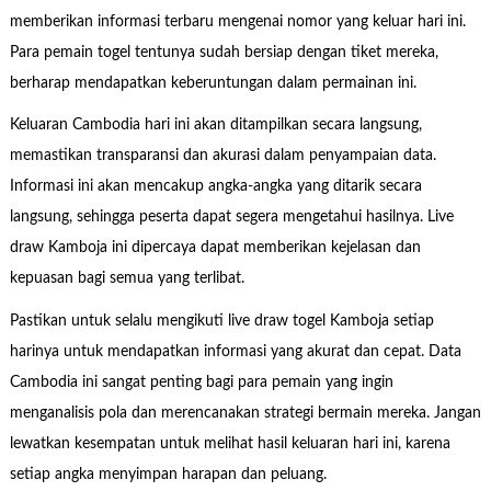
memberikan informasi terbaru mengenai nomor yang keluar hari ini.
Para pemain togel tentunya sudah bersiap dengan tiket mereka,
berharap mendapatkan keberuntungan dalam permainan ini.
Keluaran Cambodia hari ini akan ditampilkan secara langsung,
memastikan transparansi dan akurasi dalam penyampaian data.
Informasi ini akan mencakup angka-angka yang ditarik secara
langsung, sehingga peserta dapat segera mengetahui hasilnya. Live
draw Kamboja ini dipercaya dapat memberikan kejelasan dan
kepuasan bagi semua yang terlibat.
Pastikan untuk selalu mengikuti live draw togel Kamboja setiap
harinya untuk mendapatkan informasi yang akurat dan cepat. Data
Cambodia ini sangat penting bagi para pemain yang ingin
menganalisis pola dan merencanakan strategi bermain mereka. Jangan
lewatkan kesempatan untuk melihat hasil keluaran hari ini, karena
setiap angka menyimpan harapan dan peluang.