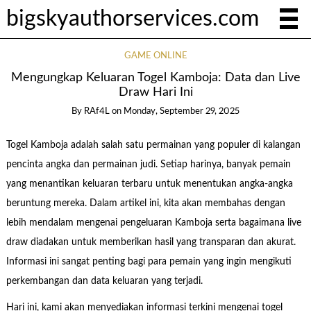
bigskyauthorservices.com
GAME ONLINE
Mengungkap Keluaran Togel Kamboja: Data dan Live
Draw Hari Ini
By
RAf4L
on
Monday, September 29, 2025
Togel Kamboja adalah salah satu permainan yang populer di kalangan
pencinta angka dan permainan judi. Setiap harinya, banyak pemain
yang menantikan keluaran terbaru untuk menentukan angka-angka
beruntung mereka. Dalam artikel ini, kita akan membahas dengan
lebih mendalam mengenai pengeluaran Kamboja serta bagaimana live
draw diadakan untuk memberikan hasil yang transparan dan akurat.
Informasi ini sangat penting bagi para pemain yang ingin mengikuti
perkembangan dan data keluaran yang terjadi.
Hari ini, kami akan menyediakan informasi terkini mengenai togel