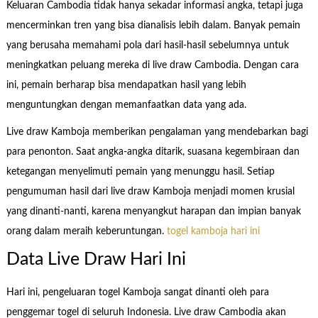
Keluaran Cambodia tidak hanya sekadar informasi angka, tetapi juga
mencerminkan tren yang bisa dianalisis lebih dalam. Banyak pemain
yang berusaha memahami pola dari hasil-hasil sebelumnya untuk
meningkatkan peluang mereka di live draw Cambodia. Dengan cara
ini, pemain berharap bisa mendapatkan hasil yang lebih
menguntungkan dengan memanfaatkan data yang ada.
Live draw Kamboja memberikan pengalaman yang mendebarkan bagi
para penonton. Saat angka-angka ditarik, suasana kegembiraan dan
ketegangan menyelimuti pemain yang menunggu hasil. Setiap
pengumuman hasil dari live draw Kamboja menjadi momen krusial
yang dinanti-nanti, karena menyangkut harapan dan impian banyak
orang dalam meraih keberuntungan.
togel kamboja hari ini
Data Live Draw Hari Ini
Hari ini, pengeluaran togel Kamboja sangat dinanti oleh para
penggemar togel di seluruh Indonesia. Live draw Cambodia akan