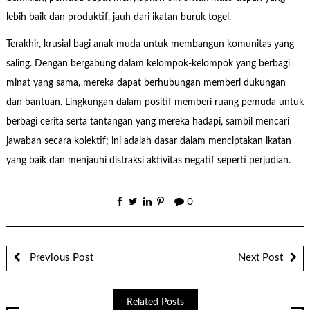
lebih baik dan produktif, jauh dari ikatan buruk togel.
Terakhir, krusial bagi anak muda untuk membangun komunitas yang
saling. Dengan bergabung dalam kelompok-kelompok yang berbagi
minat yang sama, mereka dapat berhubungan memberi dukungan
dan bantuan. Lingkungan dalam positif memberi ruang pemuda untuk
berbagi cerita serta tantangan yang mereka hadapi, sambil mencari
jawaban secara kolektif; ini adalah dasar dalam menciptakan ikatan
yang baik dan menjauhi distraksi aktivitas negatif seperti perjudian.
0
Previous Post
Next Post
Related Posts