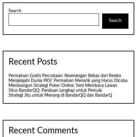
Search
Search
Recent Posts
Permainan Gratis Percobaan: Kesenangan Bebas dari Resiko
Menjelajahi Dunia PKV: Permainan Menarik yang Harus Dicoba
Membangun Strategi Poker Online: Seni Membaca Lawan
Situs BandarQQ: Panduan Lengkap untuk Pemula
Strategi Jitu untuk Menang di BandarQQ dan BandarQ
Recent Comments