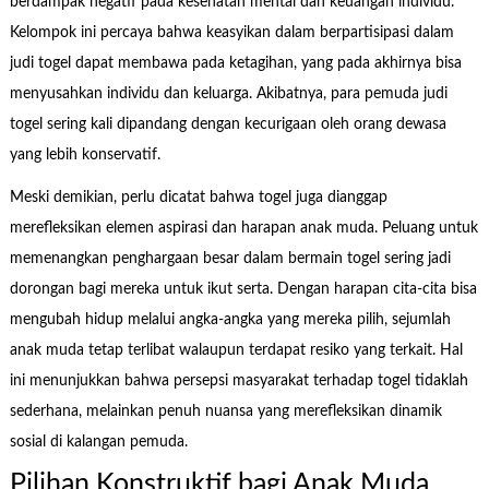
berdampak negatif pada kesehatan mental dan keuangan individu.
Kelompok ini percaya bahwa keasyikan dalam berpartisipasi dalam
judi togel dapat membawa pada ketagihan, yang pada akhirnya bisa
menyusahkan individu dan keluarga. Akibatnya, para pemuda judi
togel sering kali dipandang dengan kecurigaan oleh orang dewasa
yang lebih konservatif.
Meski demikian, perlu dicatat bahwa togel juga dianggap
merefleksikan elemen aspirasi dan harapan anak muda. Peluang untuk
memenangkan penghargaan besar dalam bermain togel sering jadi
dorongan bagi mereka untuk ikut serta. Dengan harapan cita-cita bisa
mengubah hidup melalui angka-angka yang mereka pilih, sejumlah
anak muda tetap terlibat walaupun terdapat resiko yang terkait. Hal
ini menunjukkan bahwa persepsi masyarakat terhadap togel tidaklah
sederhana, melainkan penuh nuansa yang merefleksikan dinamik
sosial di kalangan pemuda.
Pilihan Konstruktif bagi Anak Muda