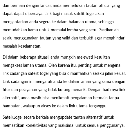
dan bermain dengan lancar, anda memerlukan tautan official yang
dapat dapat dipercaya. Link bagi masuk satelit togel akan
mengantarkan anda segera ke dalam halaman utama, sehingga
memudahkan kamu untuk memulai lomba yang seru. Pastikanlah
selalu menggunakan tautan yang valid dan terbukti agar menghindari
masalah keselamatan.
Di dalam beberapa situasi, anda mungkin melewati kesulitan
mengakses laman utama. Oleh karena itu, penting untuk mengenal
link cadangan satelit togel yang bisa dimanfaatkan selaku jalan keluar.
Link cadangan ini mengarah anda ke dalam laman yang sama dengan
fitur dan pelayanan yang tidak kurang menarik. Dengan hadirnya link
alternatif, anda masih bisa menikmati pengalaman bermain tanpa
hambatan, walaupun akses ke dalam link utama terganggu.
Satelittogel secara berkala mengupdate tautan alternatif untuk
memastikan konektivitas yang maksimal untuk semua penggunanya.