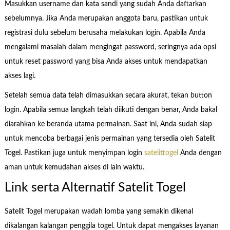
Masukkan username dan kata sandi yang sudah Anda daftarkan
sebelumnya. Jika Anda merupakan anggota baru, pastikan untuk
registrasi dulu sebelum berusaha melakukan login. Apabila Anda
mengalami masalah dalam mengingat password, seringnya ada opsi
untuk reset password yang bisa Anda akses untuk mendapatkan
akses lagi.
Setelah semua data telah dimasukkan secara akurat, tekan button
login. Apabila semua langkah telah diikuti dengan benar, Anda bakal
diarahkan ke beranda utama permainan. Saat ini, Anda sudah siap
untuk mencoba berbagai jenis permainan yang tersedia oleh Satelit
Togel. Pastikan juga untuk menyimpan login
satelittogel
Anda dengan
aman untuk kemudahan akses di lain waktu.
Link serta Alternatif Satelit Togel
Satelit Togel merupakan wadah lomba yang semakin dikenal
dikalangan kalangan penggila togel. Untuk dapat mengakses layanan