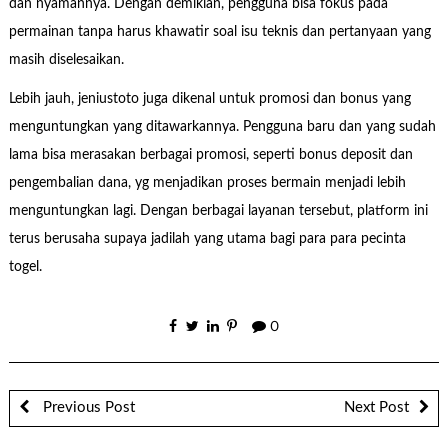
dan nyamannya. Dengan demikian, pengguna bisa fokus pada
permainan tanpa harus khawatir soal isu teknis dan pertanyaan yang
masih diselesaikan.
Lebih jauh, jeniustoto juga dikenal untuk promosi dan bonus yang
menguntungkan yang ditawarkannya. Pengguna baru dan yang sudah
lama bisa merasakan berbagai promosi, seperti bonus deposit dan
pengembalian dana, yg menjadikan proses bermain menjadi lebih
menguntungkan lagi. Dengan berbagai layanan tersebut, platform ini
terus berusaha supaya jadilah yang utama bagi para para pecinta
togel.
0
Previous Post
Next Post