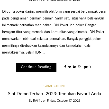
Di dunia poker daring, memilih platform yang sesuai berdampak besar
pada pengalaman bermain pemain. Salah satu situs yang belakangan
ini menarik perhatian merupakan IDN Poker. idn poker Dengan
beragam fitur yang menarik dan komunitas yang dinamis, IDN Poker
menawarkan lebih dari sekadar permainan. Banyak penggiat poker
memilihnya disebabkan keandalannya dan kemudahan dalam
mengaksesnya. Selain IDN …
Continue Reading
0
GAME ONLINE
Slot Demo Terbaru 2023: Temukan Favorit Anda
By
RAf4L
on
Friday, October 17, 2025