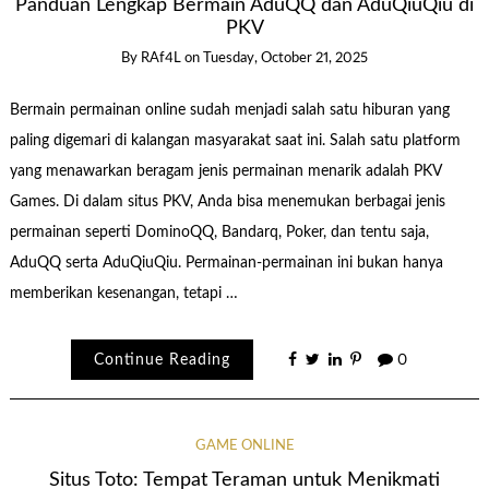
Panduan Lengkap Bermain AduQQ dan AduQiuQiu di
PKV
By
RAf4L
on
Tuesday, October 21, 2025
Bermain permainan online sudah menjadi salah satu hiburan yang
paling digemari di kalangan masyarakat saat ini. Salah satu platform
yang menawarkan beragam jenis permainan menarik adalah PKV
Games. Di dalam situs PKV, Anda bisa menemukan berbagai jenis
permainan seperti DominoQQ, Bandarq, Poker, dan tentu saja,
AduQQ serta AduQiuQiu. Permainan-permainan ini bukan hanya
memberikan kesenangan, tetapi …
Continue Reading
0
GAME ONLINE
Situs Toto: Tempat Teraman untuk Menikmati