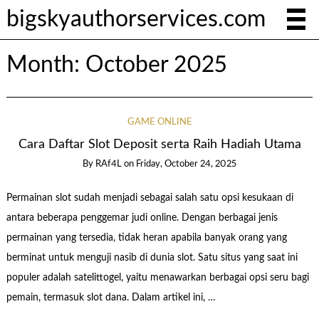
bigskyauthorservices.com
Month:
October 2025
GAME ONLINE
Cara Daftar Slot Deposit serta Raih Hadiah Utama
By
RAf4L
on
Friday, October 24, 2025
Permainan slot sudah menjadi sebagai salah satu opsi kesukaan di
antara beberapa penggemar judi online. Dengan berbagai jenis
permainan yang tersedia, tidak heran apabila banyak orang yang
berminat untuk menguji nasib di dunia slot. Satu situs yang saat ini
populer adalah satelittogel, yaitu menawarkan berbagai opsi seru bagi
pemain, termasuk slot dana. Dalam artikel ini, …