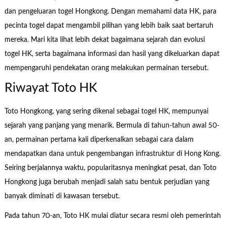
dan pengeluaran togel Hongkong. Dengan memahami data HK, para
pecinta togel dapat mengambil pilihan yang lebih baik saat bertaruh
mereka. Mari kita lihat lebih dekat bagaimana sejarah dan evolusi
togel HK, serta bagaimana informasi dan hasil yang dikeluarkan dapat
mempengaruhi pendekatan orang melakukan permainan tersebut.
Riwayat Toto HK
Toto Hongkong, yang sering dikenal sebagai togel HK, mempunyai
sejarah yang panjang yang menarik. Bermula di tahun-tahun awal 50-
an, permainan pertama kali diperkenalkan sebagai cara dalam
mendapatkan dana untuk pengembangan infrastruktur di Hong Kong.
Seiring berjalannya waktu, popularitasnya meningkat pesat, dan Toto
Hongkong juga berubah menjadi salah satu bentuk perjudian yang
banyak diminati di kawasan tersebut.
Pada tahun 70-an, Toto HK mulai diatur secara resmi oleh pemerintah