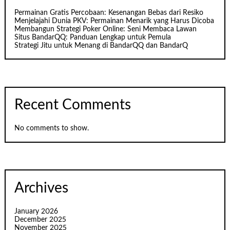
Permainan Gratis Percobaan: Kesenangan Bebas dari Resiko
Menjelajahi Dunia PKV: Permainan Menarik yang Harus Dicoba
Membangun Strategi Poker Online: Seni Membaca Lawan
Situs BandarQQ: Panduan Lengkap untuk Pemula
Strategi Jitu untuk Menang di BandarQQ dan BandarQ
Recent Comments
No comments to show.
Archives
January 2026
December 2025
November 2025