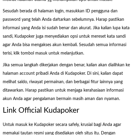
Sesudah berada di halaman login, masukkan ID pengguna dan
password yang telah Anda daftarkan sebelumnya. Harap pastikan
informasi yang Anda isi sudah benar dan akurat. Jika kalian lupa kata
sandi, Kudapoker juga menyediakan opsi untuk mereset kata sandi
agar Anda bisa mengakses akun kembali. Sesudah semua informasi
terisi, klik tombol masuk untuk melanjutkan.
Jika semua langkah dikerjakan dengan benar, kalian akan dialihkan ke
halaman account pribadi Anda di Kudapoker. Di sini, kalian dapat
melihat saldo, riwayat permainan, dan berbagai fitur lainnya yang
ditawarkan. Harap pastikan untuk menjaga kerahasiaan informasi
akun Anda agar pengalaman bermain masih aman dan nyaman.
Link Official Kudapoker
Untuk masuk ke Kudapoker secara safely, krusial bagi Anda agar
memakai tautan resmi yang disediakan oleh situs itu. Dengan