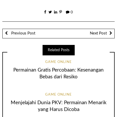
0
Previous Post
Next Post
Related Posts
GAME ONLINE
Permainan Gratis Percobaan: Kesenangan
Bebas dari Resiko
GAME ONLINE
Menjelajahi Dunia PKV: Permainan Menarik
yang Harus Dicoba