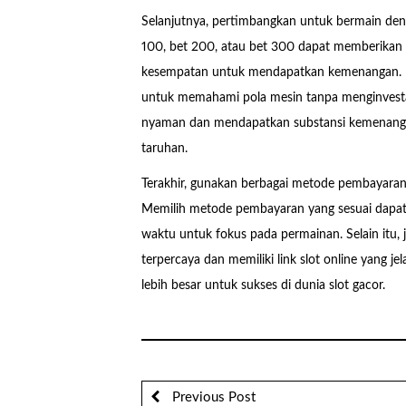
Selanjutnya, pertimbangkan untuk bermain dengan
100, bet 200, atau bet 300 dapat memberikan
kesempatan untuk mendapatkan kemenangan. 
untuk memahami pola mesin tanpa menginvestas
nyaman dan mendapatkan substansi kemenang
taruhan.
Terakhir, gunakan berbagai metode pembayaran ya
Memilih metode pembayaran yang sesuai dapa
waktu untuk fokus pada permainan. Selain itu, 
terpercaya dan memiliki link slot online yang je
lebih besar untuk sukses di dunia slot gacor.
Previous Post