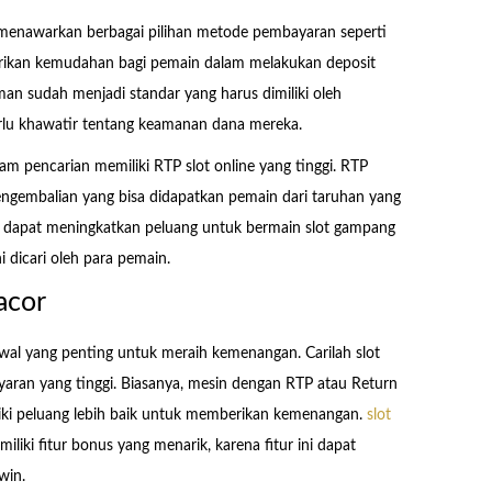
 menawarkan berbagai pilihan metode pembayaran seperti
mberikan kemudahan bagi pemain dalam melakukan deposit
an sudah menjadi standar yang harus dimiliki oleh
erlu khawatir tentang keamanan dana mereka.
lam pencarian memiliki RTP slot online yang tinggi. RTP
engembalian yang bisa didapatkan pemain dari taruhan yang
gi dapat meningkatkan peluang untuk bermain slot gampang
 dicari oleh para pemain.
acor
awal yang penting untuk meraih kemenangan. Carilah slot
yaran yang tinggi. Biasanya, mesin dengan RTP atau Return
iliki peluang lebih baik untuk memberikan kemenangan.
slot
miliki fitur bonus yang menarik, karena fitur ini dapat
win.