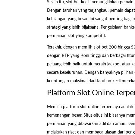
Selain itu, slot bet kecil memungkinkan pemain
Dengan taruhan yang terjangkau, pemain dapat
kehilangan yang besar. Ini sangat penting bag
strategi yang lebih bijaksana. Pengelolaan bank
permainan slot yang kompetitif.
Terakhir, dengan memilih slot bet 200 hingga 
dengan RTP yang lebih tinggi dan berbagai fit
peluang lebih baik untuk meraih jackpot atau
secara keseluruhan. Dengan banyaknya pilihan
keuntungan maksimal dari taruhan kecil mereka
Platform Slot Online Terpe
Memilih platform slot online terpercaya adalah
kemenangan besar. Situs-situs ini biasanya mem
permainan yang ditawarkan adil dan aman. Deng
melakukan riset dan membaca ulasan dari pengg