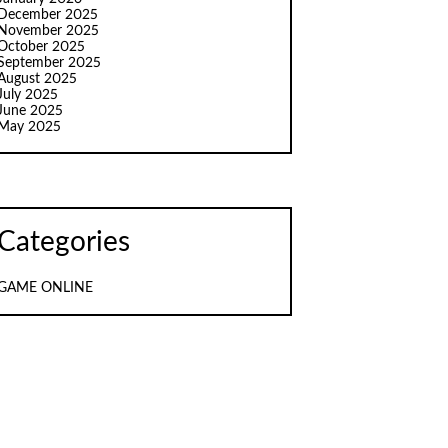
December 2025
November 2025
October 2025
September 2025
August 2025
July 2025
June 2025
May 2025
Categories
GAME ONLINE