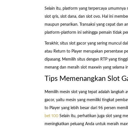
Selain itu, platform yang terpercaya umumnya
slot qris, slot dana, dan slot ovo. Hal ini me
maupun penarikan. Transaksi yang cepat dan am
platform-platform ini sehingga pemain tidak p
Terakhir, situs slot gacor yang sering muncul da
atau Return to Player merupakan persentase p
dipasang. Memilih situs dengan RTP yang ting
menang dan meraih slot maxwin yang selama ini
Tips Memenangkan Slot G
Memilih mesin slot yang tepat adalah langkah 
gacor, yaitu mesin yang memiliki tingkat pemba
to Player yang lebih besar dari 96 persen mem
bet 100
Selain itu, perhatikan juga slot yang me
meningkatkan peluang Anda untuk meraih max