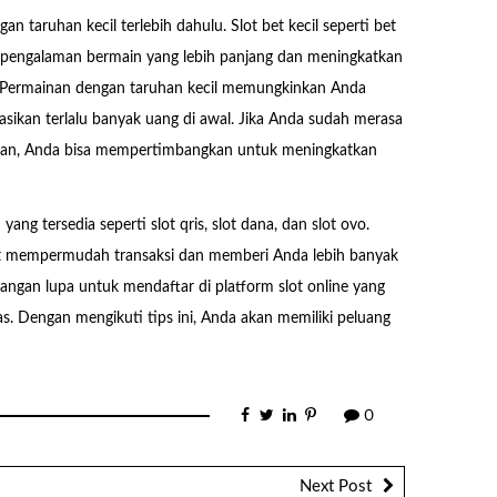
 taruhan kecil terlebih dahulu. Slot bet kecil seperti bet
 pengalaman bermain yang lebih panjang dan meningkatkan
Permainan dengan taruhan kecil memungkinkan Anda
ikan terlalu banyak uang di awal. Jika Anda sudah merasa
an, Anda bisa mempertimbangkan untuk meningkatkan
ng tersedia seperti slot qris, slot dana, dan slot ovo.
t mempermudah transaksi dan memberi Anda lebih banyak
jangan lupa untuk mendaftar di platform slot online yang
las. Dengan mengikuti tips ini, Anda akan memiliki peluang
0
Next Post