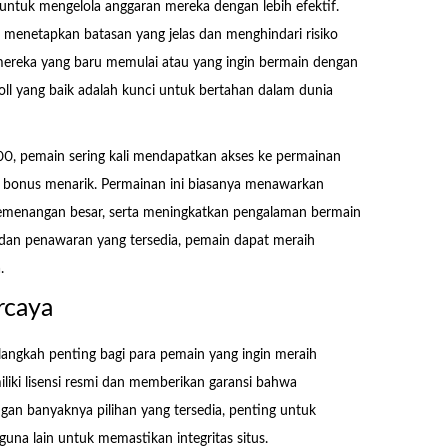
 untuk mengelola anggaran mereka dengan lebih efektif.
 menetapkan batasan yang jelas dan menghindari risiko
i mereka yang baru memulai atau yang ingin bermain dengan
roll yang baik adalah kunci untuk bertahan dalam dunia
500, pemain sering kali mendapatkan akses ke permainan
ur bonus menarik. Permainan ini biasanya menawarkan
 kemenangan besar, serta meningkatkan pengalaman bermain
 dan penawaran yang tersedia, pemain dapat meraih
.
rcaya
 langkah penting bagi para pemain yang ingin meraih
iliki lisensi resmi dan memberikan garansi bahwa
an banyaknya pilihan yang tersedia, penting untuk
una lain untuk memastikan integritas situs.