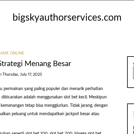
bigskyauthorservices.com
AME ONLINE
 Strategi Menang Besar
n
Thursday, July 17, 2025
satu permainan yang paling populer dan menarik perhatian
k dibicarakan adalah menggunakan slot bet kecil. Meskipun
si kemenangan tetap bisa menggiurkan. Tidak jarang, dengan
imalkan peluang untuk mendapatkan jackpot besar atau
han seperti slot bet 100, slot bet 200, hingga slot bet