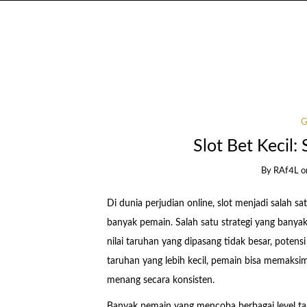
G
Slot Bet Kecil:
By
RAf4L
o
Di dunia perjudian online, slot menjadi salah 
banyak pemain. Salah satu strategi yang banya
nilai taruhan yang dipasang tidak besar, poten
taruhan yang lebih kecil, pemain bisa memaks
menang secara konsisten.
Banyak pemain yang mencoba berbagai level taru